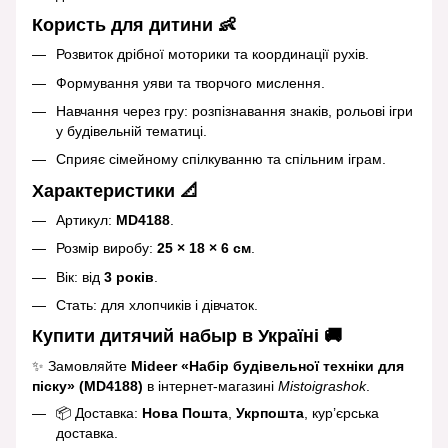
Користь для дитини 👶
Розвиток дрібної моторики та координації рухів.
Формування уяви та творчого мислення.
Навчання через гру: розпізнавання знаків, рольові ігри
у будівельній тематиці.
Сприяє сімейному спілкуванню та спільним іграм.
Характеристики 📐
Артикул:
MD4188
.
Розмір виробу:
25 × 18 × 6 см
.
Вік: від
3 років
.
Стать: для хлопчиків і дівчаток.
Купити дитячий набыр в Україні 🚚
✨ Замовляйте
Mideer «Набір будівельної техніки для
піску» (MD4188)
в інтернет‑магазині
Mistoigrashok
.
📦 Доставка:
Нова Пошта
,
Укрпошта
, кур’єрська
доставка.