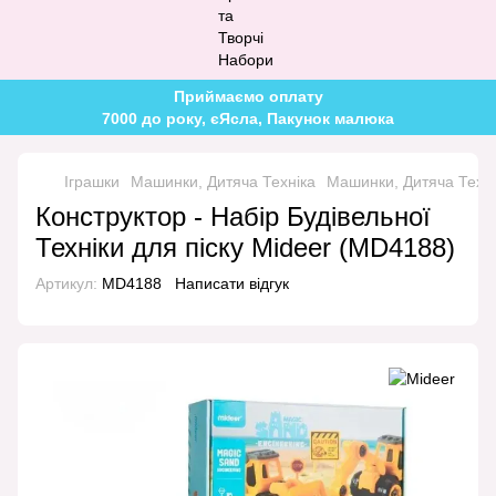
Приймаємо оплату
7000 до року, єЯсла, Пакунок малюка
Іграшки
Машинки, Дитяча Техніка
Машинки, Дитяча Техні
Конструктор - Набір Будівельної
Техніки для піску Mideer (MD4188)
Артикул:
MD4188
Написати відгук