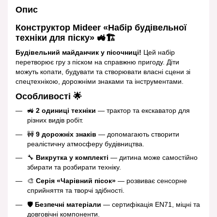
Опис
Конструктор Mideer «Набір будівельної
техніки для піску» 🚜🏗️
Будівельний майданчик у пісочниці!
Цей набір
перетворює гру з піском на справжню пригоду. Діти
можуть копати, будувати та створювати власні сцени зі
спецтехнікою, дорожніми знаками та інструментами.
Особливості 🌟
🚜
2 одиниці техніки
— трактор та екскаватор для
різних видів робіт.
🚧
9 дорожніх знаків
— допомагають створити
реалістичну атмосферу будівництва.
🔧
Викрутка у комплекті
— дитина може самостійно
збирати та розбирати техніку.
🎨
Серія «Чарівний пісок»
— розвиває сенсорне
сприйняття та творчі здібності.
🛡
Безпечні матеріали
— сертифікація EN71, міцні та
довговічні компоненти.