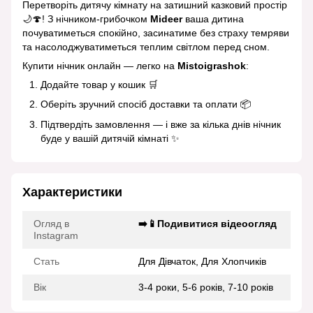
Перетворіть дитячу кімнату на затишний казковий простір
🌙🍄! З нічником‑грибочком
Mideer
ваша дитина
почуватиметься спокійно, засинатиме без страху темряви
та насолоджуватиметься теплим світлом перед сном.
Купити нічник онлайн — легко на
Mistoigrashok
:
Додайте товар у кошик 🛒
Оберіть зручний спосіб доставки та оплати 📦
Підтвердіть замовлення — і вже за кілька днів нічник
буде у вашій дитячій кімнаті ✨
Характеристики
Огляд в
➡️📱Подивитися відеоогляд
Instagram
Стать
Для Дівчаток, Для Хлопчиків
Вік
3-4 роки, 5-6 років, 7-10 років