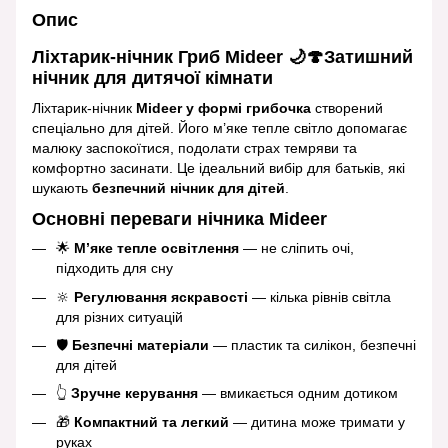
Опис
Ліхтарик-нічник Гриб Mideer 🌙🍄Затишний
нічник для дитячої кімнати
Ліхтарик‑нічник
Mideer у формі грибочка
створений
спеціально для дітей. Його м’яке тепле світло допомагає
малюку заспокоїтися, подолати страх темряви та
комфортно засинати. Це ідеальний вибір для батьків, які
шукають
безпечний нічник для дітей
.
Основні переваги нічника Mideer
🌟
М’яке тепле освітлення
— не сліпить очі,
підходить для сну
🔆
Регулювання яскравості
— кілька рівнів світла
для різних ситуацій
🛡️
Безпечні матеріали
— пластик та силікон, безпечні
для дітей
👆
Зручне керування
— вмикається одним дотиком
🎁
Компактний та легкий
— дитина може тримати у
руках