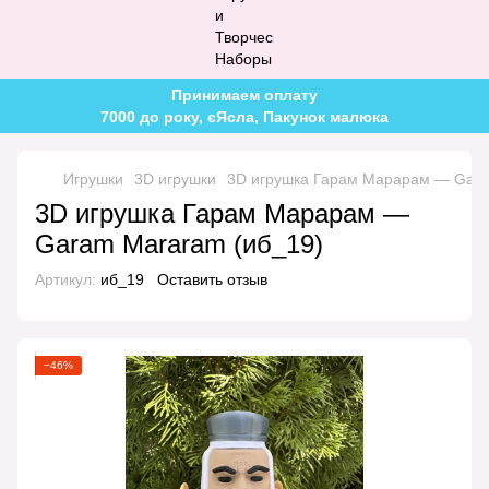
Принимаем оплату
7000 до року, єЯсла, Пакунок малюка
Игрушки
3D игрушки
3D игрушка Гарам Марарам — Gar
3D игрушка Гарам Марарам —
Garam Mararam (иб_19)
Артикул:
иб_19
Оставить отзыв
−46%