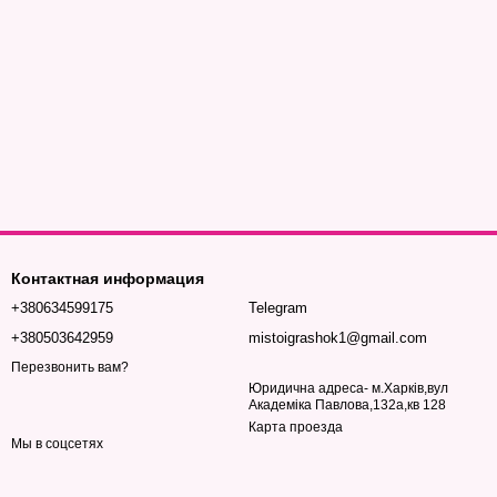
Контактная информация
+380634599175
Telegram
+380503642959
mistoigrashok1@gmail.com
Перезвонить вам?
Юридична адреса- м.Харків,вул
Академіка Павлова,132а,кв 128
Карта проезда
Мы в соцсетях