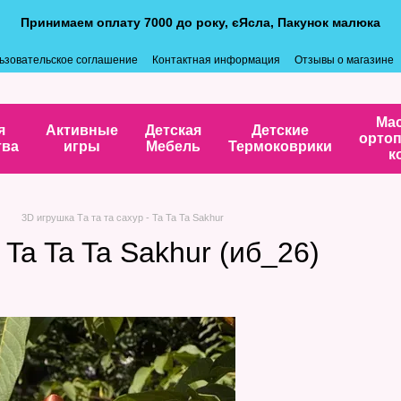
Принимаем оплату 7000 до року, єЯсла, Пакунок малюка
ьзовательское соглашение
Контактная информация
Отзывы о магазине
Ма
я
Активные
Детская
Детские
ортоп
тва
игры
Мебель
Термоковрики
к
3D игрушка Та та та сахур - Ta Ta Ta Sakhur
 Ta Ta Ta Sakhur (иб_26)