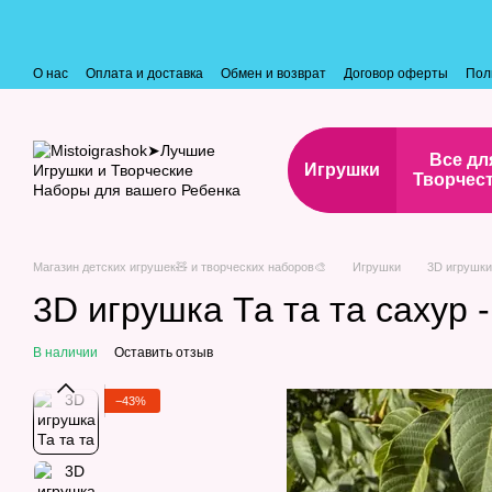
Перейти к основному контенту
О нас
Оплата и доставка
Обмен и возврат
Договор оферты
Пол
Все дл
Игрушки
Творчес
Магазин детских игрушек🧸 и творческих наборов🎨
Игрушки
3D игрушки
3D игрушка Та та та сахур -
В наличии
Оставить отзыв
−43%