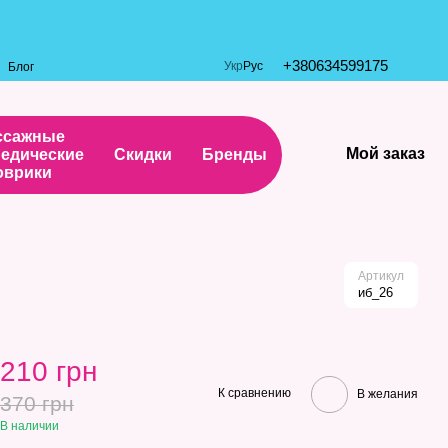
+380634599175
Укр
Рус
Блог
ссажные
Мой заказ
едические
Скидки
Бренды
оврики
Артикул
иб_26
210 грн
К сравнению
В желания
370 грн
В наличии