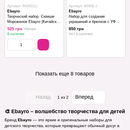
Артикул: 9009D(1)
Артикул: 9090Е-2
Ebayro
Ebayro
Творческий набор. Сквиши
Набор для создание
Мороженое Ebayro (Китайская
украшений и брелков с УФ
упаковка)
лампой Ebayro
525 грн
850 грн
750 грн
В наличии
Нет в наличии
Показать еще 8 товаров
Назад
Вперед
1
из 2
🎨 Ebayro – волшебство творчества для детей
Бренд
Ebayro
— это яркие и оригинальные наборы для
детского творчества, которые превращают обычный досуг в