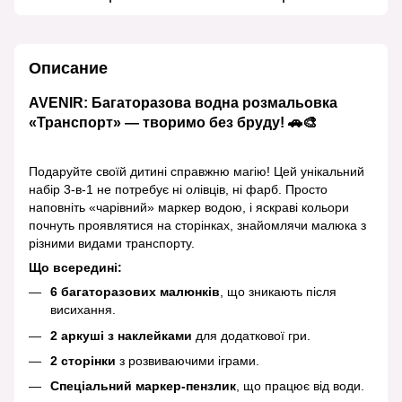
Описание
AVENIR: Багаторазова водна розмальовка
«Транспорт» — творимо без бруду! 🚗🎨
Подаруйте своїй дитині справжню магію! Цей унікальний
набір 3-в-1 не потребує ні олівців, ні фарб. Просто
наповніть «чарівний» маркер водою, і яскраві кольори
почнуть проявлятися на сторінках, знайомлячи малюка з
різними видами транспорту.
Що всередині:
6 багаторазових малюнків
, що зникають після
висихання.
2 аркуші з наклейками
для додаткової гри.
2 сторінки
з розвиваючими іграми.
Спеціальний маркер-пензлик
, що працює від води.