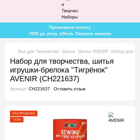
Принимаем оплату
7000 до року, єЯсла, Пакунок малюка
Все для Творчества
Шитье
Шитье AVENIR
Набор для тв
Набор для творчества, шитья
игрушки-брелока "Тигрёнок"
AVENIR (CH221637)
Артикул:
CH221637
Оставить отзыв
РАСПРОДАЖА
−15%