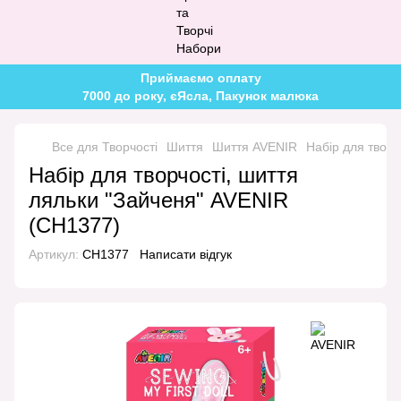
Приймаємо оплату
7000 до року, єЯсла, Пакунок малюка
Все для Творчості
Шиття
Шиття AVENIR
Набір для творч
Набір для творчості, шиття
ляльки "Зайченя" AVENIR
(CH1377)
Артикул:
CH1377
Написати відгук