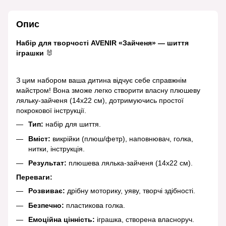
Опис
Набір для творчості AVENIR «Зайченя» — шиття
іграшки
🐰
З цим набором ваша дитина відчує себе справжнім
майстром! Вона зможе легко створити власну плюшеву
ляльку-зайченя (14x22 см), дотримуючись простої
покрокової інструкції.
Тип:
набір для шиття.
Вміст:
викрійки (плюш/фетр), наповнювач, голка,
нитки, інструкція.
Результат:
плюшева лялька-зайченя (14x22 см).
Переваги:
Розвиває:
дрібну моторику, уяву, творчі здібності.
Безпечно:
пластикова голка.
Емоційна цінність:
іграшка, створена власноруч.