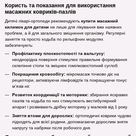
Користь та показання для використання
масажних ковриків-пазлів
Дитячі лікарі-ортопеди рекомендують
купити масажний
килимок для дитини
не лише для лікування вже наявних
проблем, а й для загального зміцнення організму. Регулярні
заняття та просто ходьба по рельєфних модулях
забезпечують:
Профілактику плоскостопості та вальгусу:
неоднорідна поверхня стимулює правильне формування
склепіння стопи та зміцнює гомілковостопний суглоб.
Покращення кровообігу:
мікромасаж точково діє на
рецептори, активізуючи лімфовідтік та покращуючи тонус
м'язів ніг.
Розвиток координації та моторики:
збирання яскравих
пазлів та ходьба по них стимулюють вестибулярний
апарат і розвивають дрібну моторику у малюків від 1 року.
Зняття втоми для дорослих:
ортопедичні коврики чудово
підходять для всієї родини, допомагаючи дорослим зняти
напругу та набряки після робочого дня.