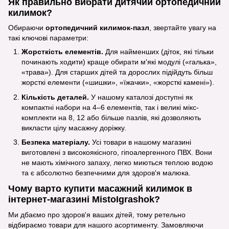
Як правильно вибрати дитячий ортопедичний
килимок?
Обираючи
ортопедичний килимок-пазл
, звертайте увагу на
такі ключові параметри:
Жорсткість елементів.
Для найменших (діток, які тільки
починають ходити) краще обирати м'які модулі («галька»,
«трава»). Для старших дітей та дорослих підійдуть більш
жорсткі елементи («шишки», «їжачки», «жорсткі камені»).
Кількість деталей.
У нашому каталозі доступні як
компактні набори на 4–6 елементів, так і великі мікс-
комплекти на 8, 12 або більше пазлів, які дозволяють
викласти цілу масажну доріжку.
Безпека матеріалу.
Усі товари в нашому магазині
виготовлені з високоякісного, гіпоалергенного ПВХ. Вони
не мають хімічного запаху, легко миються теплою водою
та є абсолютно безпечними для здоров'я малюка.
Чому варто купити масажний килимок в
інтернет-магазині MistoIgrashok?
Ми дбаємо про здоров'я ваших дітей, тому ретельно
відбираємо товари для нашого асортименту. Замовляючи