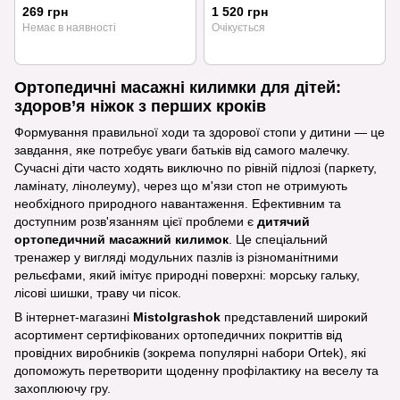
269 грн
1 520 грн
Немає в наявності
Очікується
Ортопедичні масажні килимки для дітей:
здоров’я ніжок з перших кроків
Формування правильної ходи та здорової стопи у дитини — це
завдання, яке потребує уваги батьків від самого малечку.
Сучасні діти часто ходять виключно по рівній підлозі (паркету,
ламінату, лінолеуму), через що м'язи стоп не отримують
необхідного природного навантаження. Ефективним та
доступним розв'язанням цієї проблеми є
дитячий
ортопедичний масажний килимок
. Це спеціальний
тренажер у вигляді модульних пазлів із різноманітними
рельєфами, який імітує природні поверхні: морську гальку,
лісові шишки, траву чи пісок.
В інтернет-магазині
MistoIgrashok
представлений широкий
асортимент сертифікованих ортопедичних покриттів від
провідних виробників (зокрема популярні набори Ortek), які
допоможуть перетворити щоденну профілактику на веселу та
захоплюючу гру.