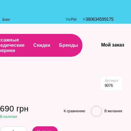
+380634599175
Укр
Рус
Блог
ссажные
Мой заказ
едические
Скидки
Бренды
оврики
Артикул
9076
690 грн
К сравнению
В желания
В наличии