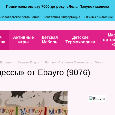
Принимаем оплату 7000 до року, єЯсла, Пакунок малюка
ьзовательское соглашение
Контактная информация
Отзывы о магазине
Ма
я
Активные
Детская
Детские
ортоп
тва
игры
Мебель
Термоковрики
к
Витражы
Витражы Ebayro
Витражи «Сказочные Принцессы» от Ebayro
ессы» от Ebayro (9076)