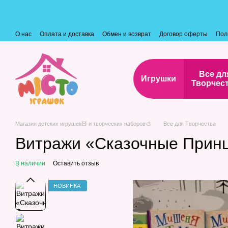
Перейти к основному контенту
О нас
Оплата и доставка
Обмен и возврат
Договор оферты
Пол
Все дл
Игрушки
Творчес
Магазин детских игрушек🧸 и творческих наборов🎨
Все для Творчества
Витражи «Сказочные Принц
В наличии
Оставить отзыв
НОВИНКА