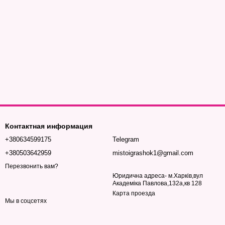
Контактная информация
+380634599175
Telegram
+380503642959
mistoigrashok1@gmail.com
Перезвонить вам?
Юридична адреса- м.Харків,вул
Академіка Павлова,132а,кв 128
Карта проезда
Мы в соцсетях