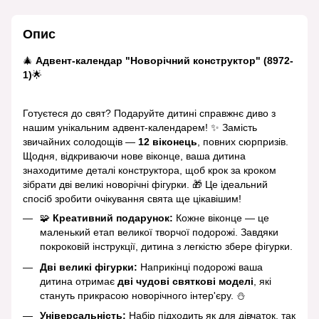
Опис
🎄
Адвент-календар "Новорічний конструктор"
(8972-
1)
🌟
Готуєтеся до свят? Подаруйте дитині справжнє диво з
нашим унікальним адвент-календарем! ✨ Замість
звичайних солодощів —
12 віконець
, повних сюрпризів.
Щодня, відкриваючи нове віконце, ваша дитина
знаходитиме деталі конструктора, щоб крок за кроком
зібрати дві великі новорічні фігурки. 🎁 Це ідеальний
спосіб зробити очікування свята ще цікавішим!
🧩
Креативний подарунок:
Кожне віконце — це
маленький етап великої творчої подорожі. Завдяки
покроковій інструкції, дитина з легкістю збере фігурки.
Дві великі фігурки:
Наприкінці подорожі ваша
дитина отримає
дві чудові святкові моделі
, які
стануть прикрасою новорічного інтер'єру. ⛄
Універсальність:
Набір підходить як для дівчаток, так