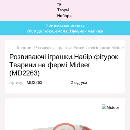
Приймаємо оплату
7000 до року, єЯсла, Пакунок малюка
Іграшки
Розвиваючі іграшки
Розвиваючі іграшки Mideer
Р
Розвиваючі іграшки.Набір фігурок
Тварини на фермі Mideer
(MD2263)
Артикул:
MD2263
2 відгуки