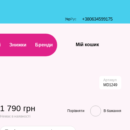
+380634599175
Укр
Рус
Мій кошик
і
Знижки
Бренди
Артикул
MD1249
1 790 грн
Порівняти
В бажання
Немає в наявності