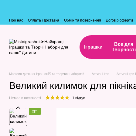
Перейти до основного контенту
Про нас
Оплата і доставка
Обмін та повернення
Договір оферти
Все для
Іграшки
Творчості
Магазин дитячих іграшок🧸 та творчих наборів🎨
Активні ігри
Активні ігри
Великий килимок для пікнік
Немає в наявності
1 відгук
ХІТ