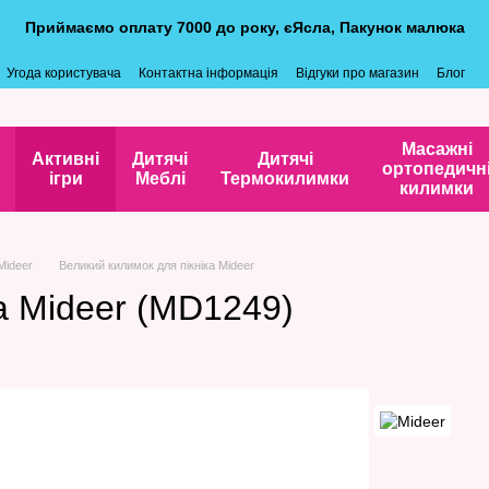
Приймаємо оплату 7000 до року, єЯсла, Пакунок малюка
Угода користувача
Контактна інформація
Відгуки про магазин
Блог
Масажні
Активні
Дитячі
Дитячі
ортопедичн
ігри
Меблі
Термокилимки
килимки
 Mideer
Великий килимок для пікніка Mideer
а Mideer (MD1249)